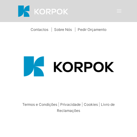
cropps-
cropps-
photo6
photo5
Main m
cropps-
cropps-
photo4
photo3
Contactos
|
Sobre Nós
|
Pedir Orçamento
Termos e Condições
|
Privacidade
|
Cookies
|
Livro de
Reclamações